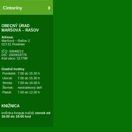
Cintoríny
OBECNÝ ÚRAD
MARŠOVÁ – RAŠOV
Adresa:
Maršová – Rašov 2
013 51 Predmier
IČO: 00648213
DIČ: 2020618776
Kód obce: 517798
Úradné hodiny
Pondelok:
7.00 do 15.30 h
Utorok:
7.00 do 15.30 h
Streda:
7.00 do 16.00 h
Štvrtok:
nestránkový deň
Piatok:
7.00 do 12.00 h
KNIŽNICA
knižnica funguje každý
utorok od
16:00 do 18:00 hod