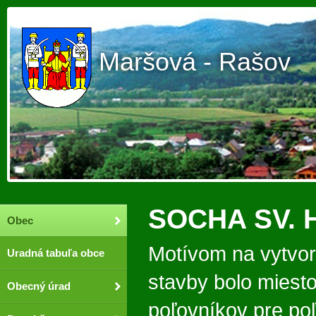
Maršová - Rašov
SOCHA SV.
Obec
Motívom na vytvore
Uradná tabuľa obce
stavby bolo miesto
Obecný úrad
poľovníkov pre po