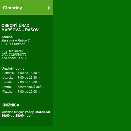
Cintoríny
OBECNÝ ÚRAD
MARŠOVÁ – RAŠOV
Adresa:
Maršová – Rašov 2
013 51 Predmier
IČO: 00648213
DIČ: 2020618776
Kód obce: 517798
Úradné hodiny
Pondelok:
7.00 do 15.30 h
Utorok:
7.00 do 15.30 h
Streda:
7.00 do 16.00 h
Štvrtok:
nestránkový deň
Piatok:
7.00 do 12.00 h
KNIŽNICA
knižnica funguje každý
utorok od
16:00 do 18:00 hod