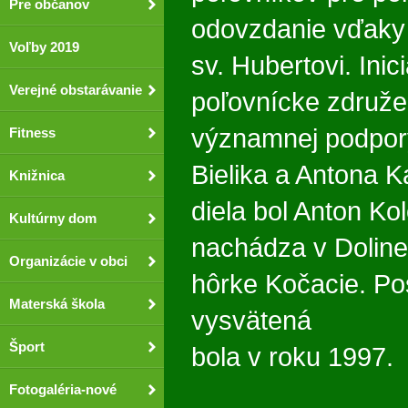
Pre občanov
odovzdanie vďaky 
Voľby 2019
sv. Hubertovi. Inic
Verejné obstarávanie
poľovnícke združen
významnej podpor
Fitness
Bielika a Antona K
Knižnica
diela bol Anton Ko
Kultúrny dom
nachádza v Doline
Organizácie v obci
hôrke Kočacie. Po
Materská škola
vysvätená
Šport
bola v roku 1997.
Fotogaléria-nové