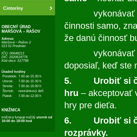
Cintoríny
vykonávať se
činnosti samo, zn
OBECNÝ ÚRAD
MARŠOVÁ – RAŠOV
že danú činnosť b
Adresa:
Maršová – Rašov 2
013 51 Predmier
vykonávať dlh
IČO: 00648213
DIČ: 2020618776
Kód obce: 517798
doposiaľ, keď ste
Úradné hodiny
Pondelok:
7.00 do 15.30 h
5. Urobiť si č
Utorok:
7.00 do 15.30 h
Streda:
7.00 do 16.00 h
hru
– akceptovať 
Štvrtok:
nestránkový deň
Piatok:
7.00 do 12.00 h
hry pre dieťa.
KNIŽNICA
knižnica funguje každý
utorok od
6. Urobiť si ča
16:00 do 18:00 hod
rozprávky.