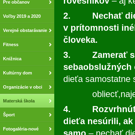
rovesníkov
– aj k
Pre občanov
2. Nechať dieť
Voľby 2019 a 2020
v prítomnosti i
Verejné obstarávanie
človeka.
Fitness
3. Zamerať sa 
Knižnica
sebaobslužných 
Kultúrny dom
dieťa samostatne 
Organizácie v obci
obliecť,najesť
Materská škola
4. Rozvrhnúť č
Šport
dieťa nesúrili, a
Fotogaléria-nové
samo
– nechať d