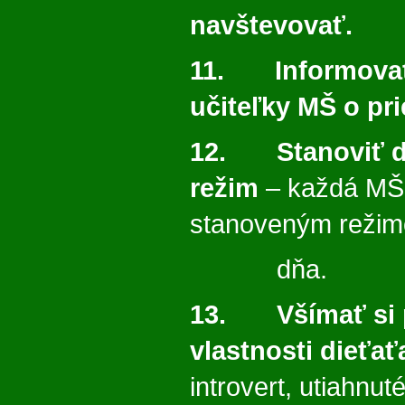
navštevovať.
11. Informovať s
učiteľky MŠ o pr
12. Stanoviť d
režim
– každá MŠ 
stanoveným reži
dňa.
13. Všímať si 
vlastnosti dieťať
introvert, utiahnuté