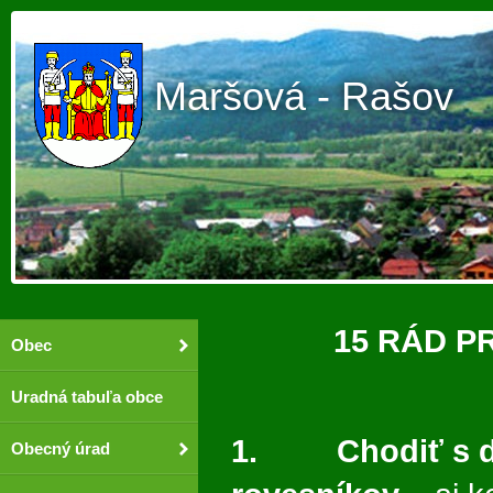
Maršová - Rašov
15 RÁD P
Obec
Uradná tabuľa obce
1. Chodiť s d
Obecný úrad