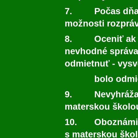
7. Počas dňa 
možnosti rozpráv
8. Oceniť ak sa
nevhodné správa
odmietnuť - vysv
bolo
odmi
9. Nevyhrážať 
materskou školo
10. Oboznámiť
s materskou škol