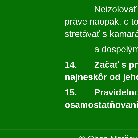
Neizolovať ho 
práve naopak, o to
stretávať s kamar
a dospelými
14. Začať s pr
najneskôr od jeh
15. Pravidelno
osamostatňovaní