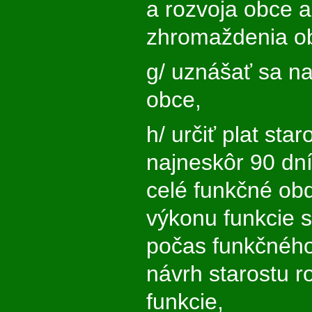
a rozvoja obce a
zhromaždenia ob
g/ uznášať sa n
obce,
h/ určiť plat star
najneskôr 90 dn
celé funkčné ob
výkonu funkcie s
počas funkčnéh
návrh starostu 
funkcie,