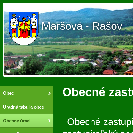
Maršová - Rašov
Obecné zast
Obec
Uradná tabuľa obce
Obecné zastupit
Obecný úrad