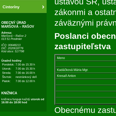
ústavou SR, úst
Cintoríny
zákonmi a ostat
záväznými právn
OBECNÝ ÚRAD
MARŠOVÁ – RAŠOV
Adresa:
P
oslanci obec
Maršová – Rašov 2
013 51 Predmier
zastupiteľstva
IČO: 00648213
DIČ: 2020618776
Kód obce: 517798
Meno
Úradné hodiny
Pondelok:
7.00 do 15.30 h
Utorok:
7.00 do 15.30 h
Kadáčková Mária Mgr.
Streda:
7.00 do 16.00 h
Kresaň Anton
Štvrtok:
nestránkový deň
Piatok:
7.00 do 12.00 h
KNIŽNICA
knižnica funguje každý
utorok od
16:00 do 18:00 hod
Obecnému zastup