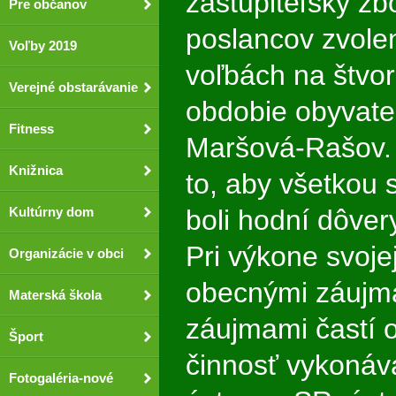
zastupiteľský zb
Pre občanov
poslancov zvole
Voľby 2019
voľbách na štvo
Verejné obstarávanie
obdobie obyvate
Fitness
Maršová-Rašov. 
Knižnica
to, aby všetkou 
Kultúrny dom
boli hodní dôvery
Pri výkone svojej
Organizácie v obci
obecnými záujma
Materská škola
záujmami častí 
Šport
činnosť vykonáva
Fotogaléria-nové