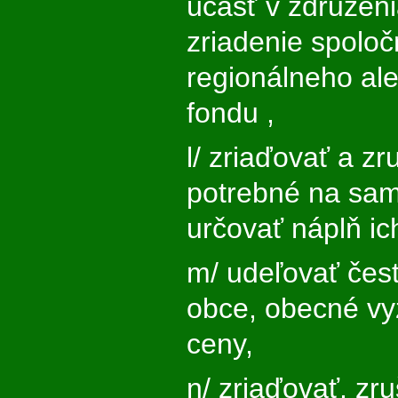
účasť v združeni
zriadenie spolo
regionálneho al
fondu ,
l/ zriaďovať a z
potrebné na sa
určovať náplň ic
m/ udeľovať čes
obce, obecné v
ceny,
n/ zriaďovať, zr