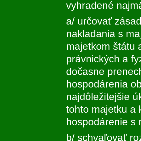
vyhradené najmä
a/ určovať zása
nakladania s ma
majetkom štátu 
právnických a fy
dočasne prenec
hospodárenia ob
najdôležitejšie 
tohto majetku a 
hospodárenie s 
b/ schvaľovať r