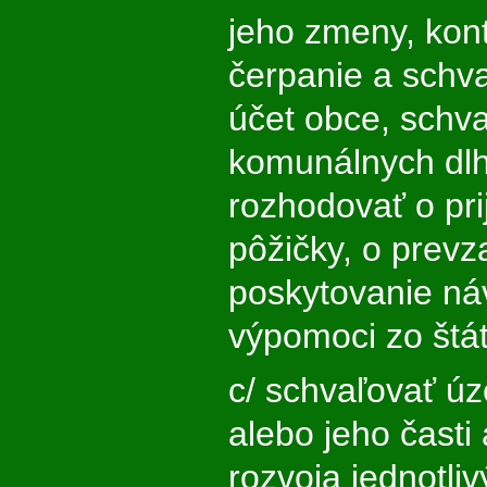
jeho zmeny, kont
čerpanie a schv
účet obce, schv
komunálnych dlh
rozhodovať o pri
pôžičky, o prevz
poskytovanie náv
výpomoci zo štá
c/ schvaľovať 
alebo jeho časti
rozvoja jednotliv