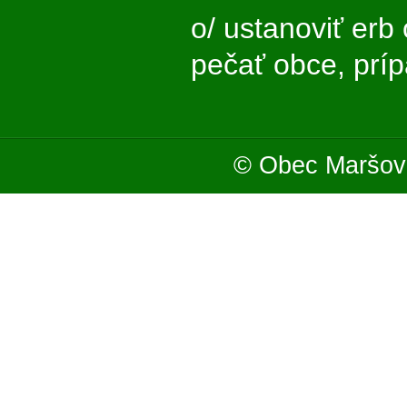
o/ ustanoviť erb
pečať obce, prí
© Obec Maršová