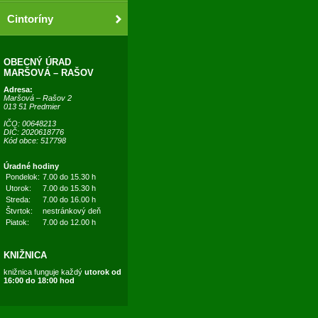
Cintoríny
OBECNÝ ÚRAD
MARŠOVÁ – RAŠOV
Adresa:
Maršová – Rašov 2
013 51 Predmier
IČO: 00648213
DIČ: 2020618776
Kód obce: 517798
Úradné hodiny
Pondelok:
7.00 do 15.30 h
Utorok:
7.00 do 15.30 h
Streda:
7.00 do 16.00 h
Štvrtok:
nestránkový deň
Piatok:
7.00 do 12.00 h
KNIŽNICA
knižnica funguje každý
utorok od
16:00 do 18:00 hod