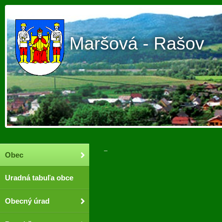
Maršová - Rašov
_
Obec
Uradná tabuľa obce
Obecný úrad