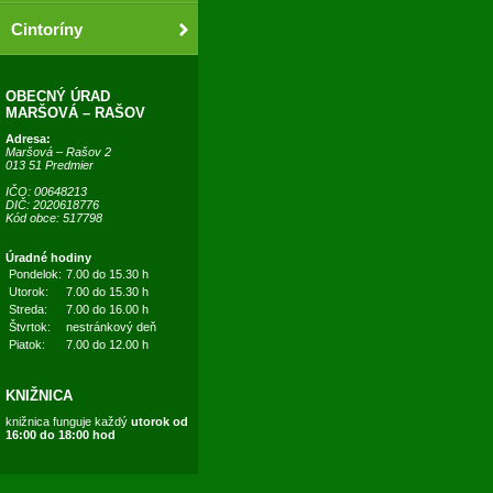
Cintoríny
OBECNÝ ÚRAD
MARŠOVÁ – RAŠOV
Adresa:
Maršová – Rašov 2
013 51 Predmier
IČO: 00648213
DIČ: 2020618776
Kód obce: 517798
Úradné hodiny
Pondelok:
7.00 do 15.30 h
Utorok:
7.00 do 15.30 h
Streda:
7.00 do 16.00 h
Štvrtok:
nestránkový deň
Piatok:
7.00 do 12.00 h
KNIŽNICA
knižnica funguje každý
utorok od
16:00 do 18:00 hod