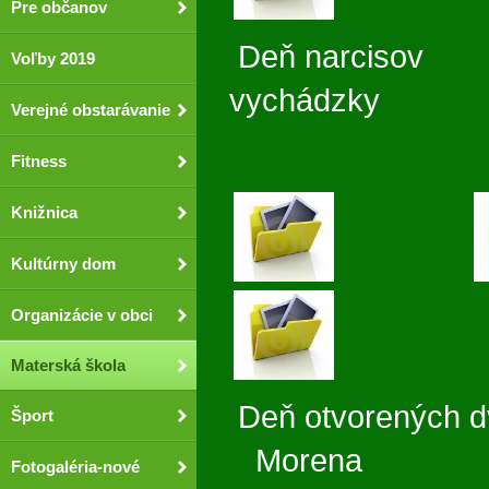
Pre občanov
Deň narcis
Voľby 2019
vychádzky 
Verejné obstarávanie
Fitness
Knižnica
Kultúrny dom
Organizácie v obci
Materská škola
Deň otvoren
Šport
Morena
Fotogaléria-nové