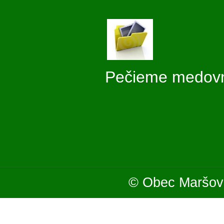
Pečieme medovn
© Obec Maršová