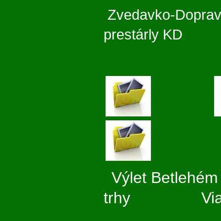
Zvedavko-Dopr
prestárly 
Výlet Betl
trhy Vianoč