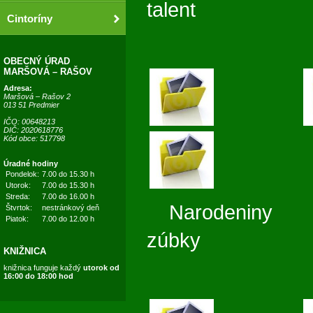
talent
Cintoríny
OBECNÝ ÚRAD
MARŠOVÁ – RAŠOV
Adresa:
Maršová – Rašov 2
013 51 Predmier
IČO: 00648213
DIČ: 2020618776
Kód obce: 517798
Úradné hodiny
Pondelok:
7.00 do 15.30 h
Utorok:
7.00 do 15.30 h
Streda:
7.00 do 16.00 h
Narodeni
Štvrtok:
nestránkový deň
Piatok:
7.00 do 12.00 h
zúbky Deň
KNIŽNICA
knižnica funguje každý
utorok od
16:00 do 18:00 hod