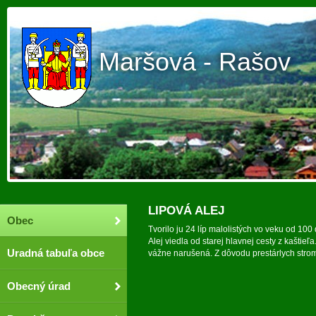
Maršová - Rašov
LIPOVÁ ALEJ
Obec
Tvorilo ju 24 líp malolistých vo veku od 1
Alej viedla od starej hlavnej cesty z kaštieľa
Uradná tabuľa obce
vážne narušená. Z dôvodu prestárlych stro
Obecný úrad