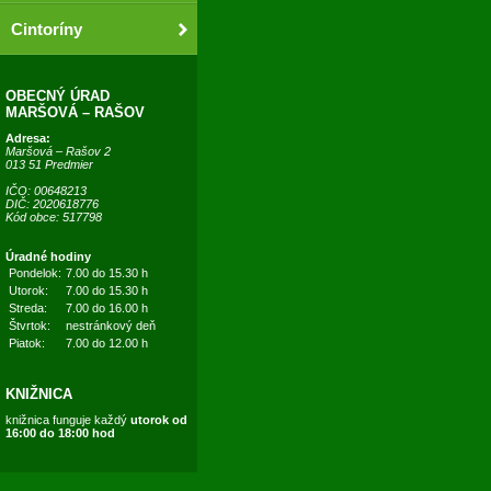
Cintoríny
OBECNÝ ÚRAD
MARŠOVÁ – RAŠOV
Adresa:
Maršová – Rašov 2
013 51 Predmier
IČO: 00648213
DIČ: 2020618776
Kód obce: 517798
Úradné hodiny
Pondelok:
7.00 do 15.30 h
Utorok:
7.00 do 15.30 h
Streda:
7.00 do 16.00 h
Štvrtok:
nestránkový deň
Piatok:
7.00 do 12.00 h
KNIŽNICA
knižnica funguje každý
utorok od
16:00 do 18:00 hod