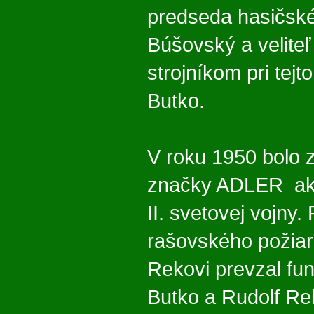
predseda hasičské
Búšovský a velite
strojníkom pri tejt
Butko.
V roku 1950 bolo 
značky ADLER ako 
II. svetovej vojny.
rašovského požiar
Rekovi prevzal fun
Butko a Rudolf Re