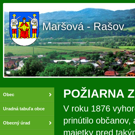
Maršová - Rašov
POŽIARNA 
Obec
V roku 1876 vyhor
Uradná tabuľa obce
prinútilo občanov, 
Obecný úrad
majetky pred taký