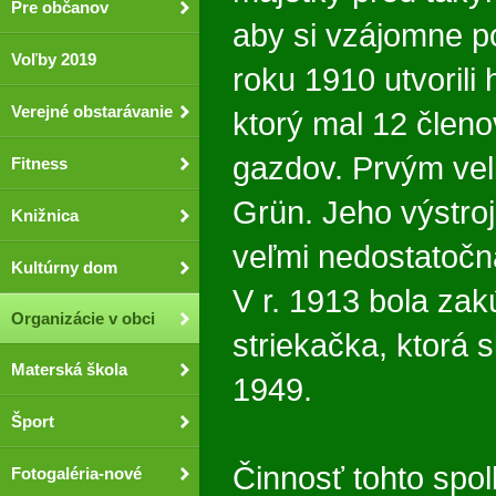
Pre občanov
aby si vzájomne p
Voľby 2019
roku 1910 utvorili
Verejné obstarávanie
ktorý mal 12 členo
gazdov. Prvým veli
Fitness
Grün. Jeho výstroj
Knižnica
veľmi nedostatočn
Kultúrny dom
V r. 1913 bola za
Organizácie v obci
striekačka, ktorá s
Materská škola
1949.
Šport
Činnosť tohto spol
Fotogaléria-nové