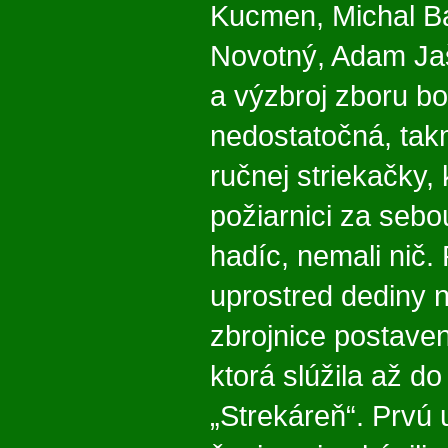
Kucmen, Michal B
Novotný, Adam Jaš
a výzbroj zboru bo
nedostatočná, tak
ručnej striekačky, 
požiarnici za sebo
hadíc, nemali nič.
uprostred dediny n
zbrojnice postave
ktorá slúžila až do
„Strekáreň“. Prvú 