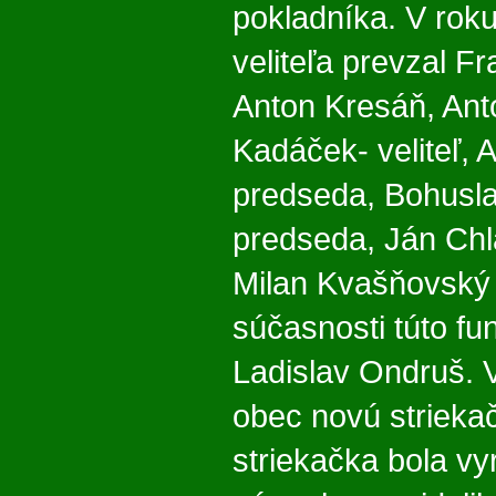
pokladníka. V rok
veliteľa prevzal F
Anton Kresáň, Ant
Kadáček- veliteľ, 
predseda, Bohusla
predseda, Ján Chl
Milan Kvašňovský 
súčasnosti túto fu
Ladislav Ondruš. 
obec novú strieka
striekačka bola v