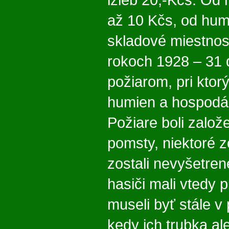
izieb 20,-Kčs. Od 
až 10 Kčs, od hum
skladové miestnos
rokoch 1928 – 31 d
požiarom, pri ktor
humien a hospodá
Požiare boli založ
pomsty, niektoré z
zostali nevyšetren
hasiči mali vtedy 
museli byť stále v
kedy ich trubka al