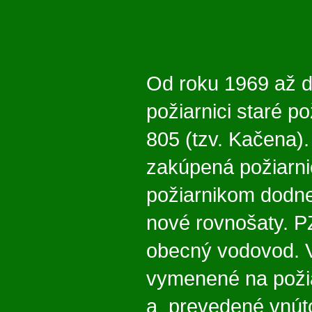
Od roku 1969 až do
požiarnici staré p
805 (tzv. Kačena).
zakúpená požiarnic
požiarnikom dodne
nové rovnošaty. P
obecný vodovod. V
vymenené na požia
a prevedené vnúto