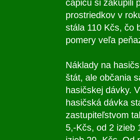
čapicu si zakúpili 
prostriedkov v ro
stála 110 Kčs, čo 
pomery veľa peňaz
Náklady na hasičsk
štát, ale občania 
hasičskej dávky. 
hasičská dávka s
zastupiteľstvom ta
5,-Kčs, od 2 izieb 