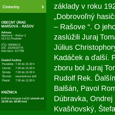
základy v roku 1
Cintoríny
„Dobrovoľný hasič
OBECNÝ ÚRAD
– Rašove “. O jeh
MARŠOVÁ – RAŠOV
Adresa:
zaslúžili Juraj To
Maršová – Rašov 2
013 51 Predmier
IČO: 00648213
Július Christophor
DIČ: 2020618776
Kód obce: 517798
Kadáček a ďalší. 
Úradné hodiny
Pondelok:
7.00 do 15.30 h
zboru bol Juraj To
Utorok:
7.00 do 15.30 h
Streda:
7.00 do 16.00 h
Rudolf Rek. Ďalším
Štvrtok:
nestránkový deň
Piatok:
7.00 do 12.00 h
Balšán, Pavol Ro
KNIŽNICA
Dúbravka, Ondrej 
knižnica funguje každý
utorok od
16:00 do 18:00 hod
Kvašňovský, Štefa