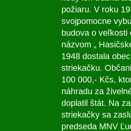
požiaru. V roku 19
svojpomocne vyb
budova o veľkosti
názvom „ Hasičské
1948 dostala obe
striekačku. Občan
100 000,- Kčs, kto
náhradu za živeln
doplatil štát. Na z
striekačky sa zaslú
predseda MNV Ľud