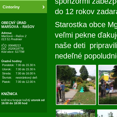
sponzormi zabezpe
Cintoríny
do 12 rokov zadar
Starostka obce M
OBECNÝ ÚRAD
MARŠOVÁ – RAŠOV
veľmi pekne ďakuj
Adresa:
Maršová – Rašov 2
013 51 Predmier
naše deti pripravil
IČO: 00648213
DIČ: 2020618776
Kód obce: 517798
nedeľné popoludni
Úradné hodiny
Pondelok:
7.00 do 15.30 h
Utorok:
7.00 do 15.30 h
Streda:
7.00 do 16.00 h
Štvrtok:
nestránkový deň
Piatok:
7.00 do 12.00 h
KNIŽNICA
knižnica funguje každý
utorok od
16:00 do 18:00 hod