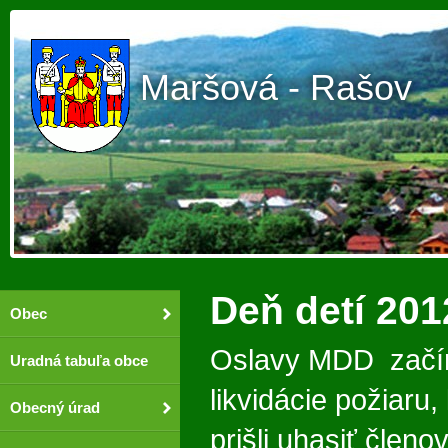
Maršová - Rašov
Deň detí 201
Obec
Oslavy MDD začín
Uradná tabuľa obce
likvidácie požiaru,
Obecný úrad
prišli uhasiť člen