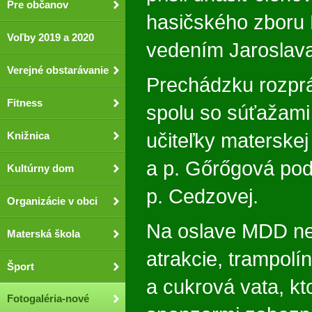
Pre občanov
hasičského zboru
Voľby 2019 a 2020
vedením Jaroslava
Verejné obstarávanie
Prechádzku rozp
Fitness
spolu so súťažami p
Knižnica
učiteľky materske
a p. Gőrőgová pod
Kultúrny dom
p. Cedzovej.
Organizácie v obci
Na oslave MDD ne
Materská škola
atrakcie, trampolín
Šport
a cukrová vata, kt
Fotogaléria-nové