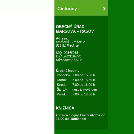
Cintoríny
OBECNÝ ÚRAD
MARŠOVÁ – RAŠOV
Adresa:
Maršová – Rašov 2
013 51 Predmier
IČO: 00648213
DIČ: 2020618776
Kód obce: 517798
Úradné hodiny
Pondelok:
7.00 do 15.30 h
Utorok:
7.00 do 15.30 h
Streda:
7.00 do 16.00 h
Štvrtok:
nestránkový deň
Piatok:
7.00 do 12.00 h
KNIŽNICA
knižnica funguje každý
utorok od
16:00 do 18:00 hod