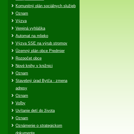
Komunitný plán sociálnych služieb
Oznam
Výzva
Verejná vyhláška
Automat na mlieko
Výzva SSE na výrub stromov
Územný plán obce Predmier
Rozpočet obce
Nové knihy v knižnici
Oznam
Stavebný úrad Bytča - zmena
adresy
Oznam
Voľby
Uvítanie detí do života
Oznam
Oznámenie o strategickom
dokumente