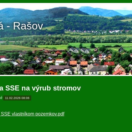
á - Rašov
a SSE na výrub stromov
né
11.02.2026 08:06
 SSE vlastníkom pozemkov.pdf