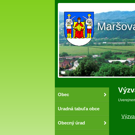
Maršov
Výzv
Obec
Uverejne
Uradná tabuľa obce
Výzva
Obecný úrad