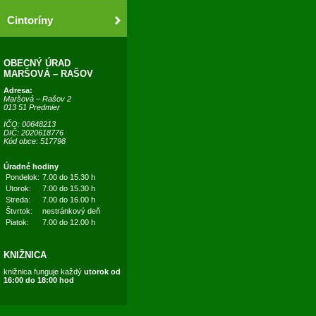
Cintoríny
OBECNÝ ÚRAD
MARŠOVÁ – RAŠOV
Adresa:
Maršová – Rašov 2
013 51 Predmier
IČO: 00648213
DIČ: 2020618776
Kód obce: 517798
Úradné hodiny
Pondelok:
7.00 do 15.30 h
Utorok:
7.00 do 15.30 h
Streda:
7.00 do 16.00 h
Štvrtok:
nestránkový deň
Piatok:
7.00 do 12.00 h
KNIŽNICA
knižnica funguje každý
utorok od
16:00 do 18:00 hod