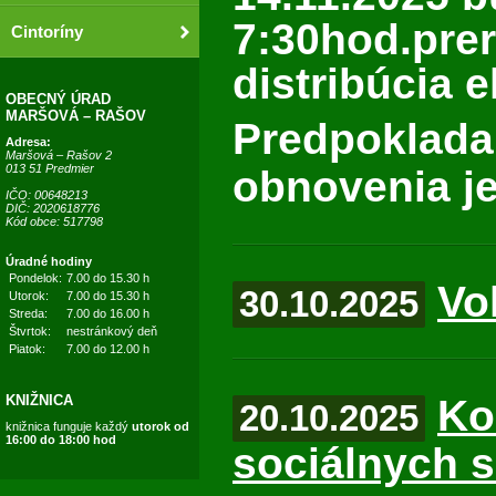
7:30hod.pre
Cintoríny
distribúcia e
OBECNÝ ÚRAD
MARŠOVÁ – RAŠOV
Predpoklada
Adresa:
Maršová – Rašov 2
013 51 Predmier
obnovenia j
IČO: 00648213
DIČ: 2020618776
Kód obce: 517798
Úradné hodiny
Pondelok:
7.00 do 15.30 h
Vo
30.10.2025
Utorok:
7.00 do 15.30 h
Streda:
7.00 do 16.00 h
Štvrtok:
nestránkový deň
Piatok:
7.00 do 12.00 h
Ko
KNIŽNICA
20.10.2025
knižnica funguje každý
utorok od
16:00 do 18:00 hod
sociálnych s