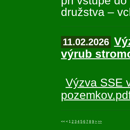
pri vstupe do
družstva – vc
Vý
11.02.2026
výrub strom
Výzva SSE v
pozemkov.pd
<<
<
1
2
3
4
5
6
7
8
9
>
>>