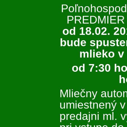
Poľnohospod
PREDMIER 
od 18.02. 2
bude spuste
mlieko v
od 7:30 ho
h
Mliečny autom
umiestnený v
predajni ml. 