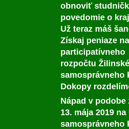
obnoviť studničku
povedomie o kraj
Už teraz máš ša
Získaj peniaze na
participatívneho
rozpočtu Žilinsk
samosprávneho k
Dokopy rozdelíme
Nápad v podobe ž
13. mája 2019 na
samosprávneho k