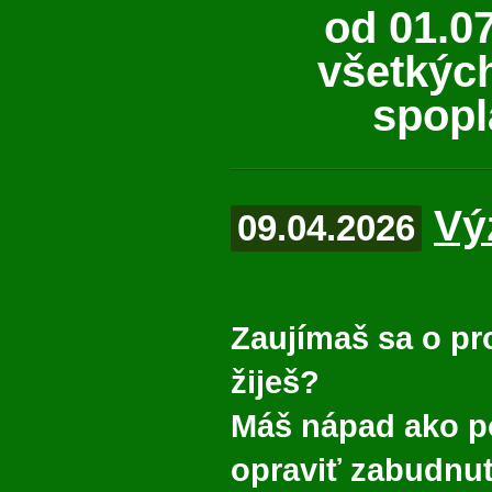
od 01.0
všetkýc
spopl
Vý
09.04.2026
Zaujímaš sa o pr
žiješ?
Máš nápad ako p
opraviť zabudnut