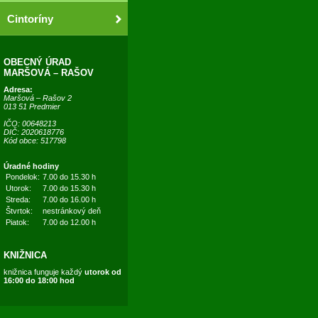
Cintoríny
OBECNÝ ÚRAD
MARŠOVÁ – RAŠOV
Adresa:
Maršová – Rašov 2
013 51 Predmier
IČO: 00648213
DIČ: 2020618776
Kód obce: 517798
Úradné hodiny
Pondelok:
7.00 do 15.30 h
Utorok:
7.00 do 15.30 h
Streda:
7.00 do 16.00 h
Štvrtok:
nestránkový deň
Piatok:
7.00 do 12.00 h
KNIŽNICA
knižnica funguje každý
utorok od
16:00 do 18:00 hod