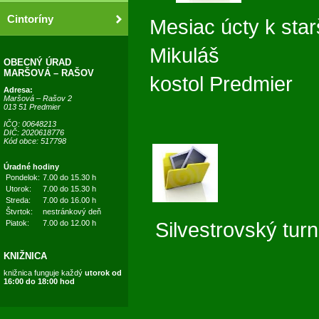
Cintoríny
Mesiac úct
Mikuláš Vian
OBECNÝ ÚRAD
MARŠOVÁ – RAŠOV
kostol Predmier
Adresa:
Maršová – Rašov 2
013 51 Predmier
IČO: 00648213
DIČ: 2020618776
Kód obce: 517798
Úradné hodiny
Pondelok:
7.00 do 15.30 h
Utorok:
7.00 do 15.30 h
Streda:
7.00 do 16.00 h
Štvrtok:
nestránkový deň
Piatok:
7.00 do 12.00 h
Silvestrovský turn
KNIŽNICA
knižnica funguje každý
utorok od
16:00 do 18:00 hod