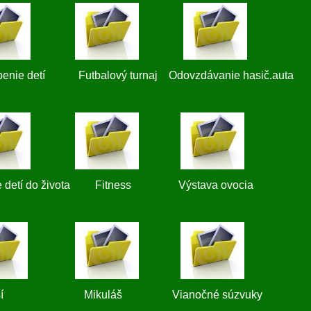
enie detí Futbalový turnaj Odovzdávanie hasič.auta
ie detí do života Fitness Výstava ovocia
ší Mikuláš Vianočné súzvuky