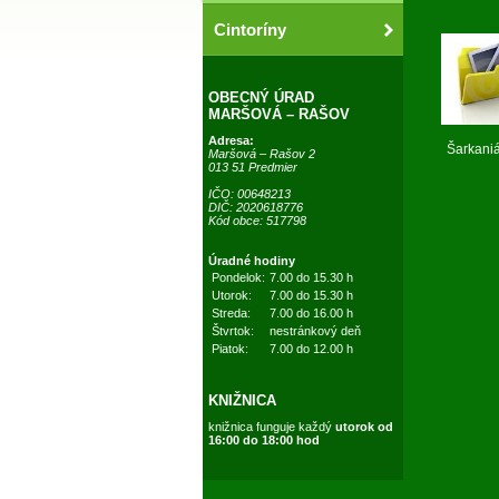
Cintoríny
OBECNÝ ÚRAD
MARŠOVÁ – RAŠOV
Adresa:
Šarkani
Maršová – Rašov 2
013 51 Predmier
IČO: 00648213
DIČ: 2020618776
Kód obce: 517798
Úradné hodiny
Pondelok:
7.00 do 15.30 h
Utorok:
7.00 do 15.30 h
Streda:
7.00 do 16.00 h
Štvrtok:
nestránkový deň
Piatok:
7.00 do 12.00 h
KNIŽNICA
knižnica funguje každý
utorok od
16:00 do 18:00 hod