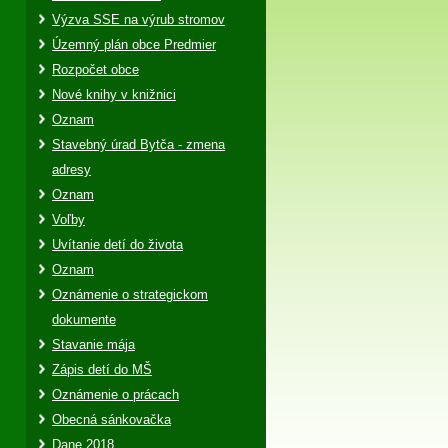
Výzva SSE na výrub stromov
Územný plán obce Predmier
Rozpočet obce
Nové knihy v knižnici
Oznam
Stavebný úrad Bytča - zmena
adresy
Oznam
Voľby
Uvítanie detí do života
Oznam
Oznámenie o strategickom
dokumente
Stavanie mája
Zápis detí do MŠ
Oznámenie o prácach
Obecná sánkovačka
Dane 2018