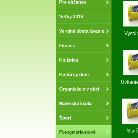
Pre občanov
Voľby 2019
Verejné obstarávanie
Vystúp
Fitness
Knižnica
Kultúrny dom
Uvítan
Organizácie v obci
Materská škola
Šport
Star
Fotogaléria-nové