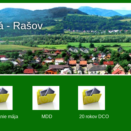
á - Rašov
vanie mája MDD 20 rokov DCO