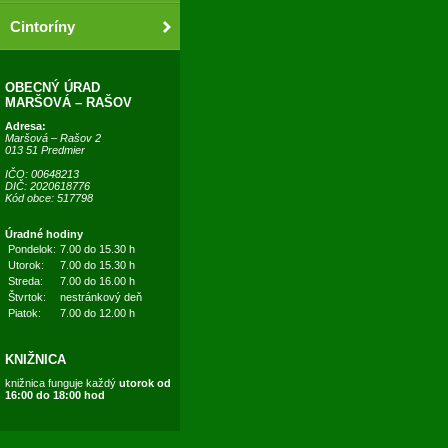
Cintoríny
OBECNÝ ÚRAD
MARŠOVÁ – RAŠOV
Adresa:
Maršová – Rašov 2
013 51 Predmier
IČO: 00648213
DIČ: 2020618776
Kód obce: 517798
Úradné hodiny
Pondelok:
7.00 do 15.30 h
Utorok:
7.00 do 15.30 h
Streda:
7.00 do 16.00 h
Štvrtok:
nestránkový deň
Piatok:
7.00 do 12.00 h
KNIŽNICA
knižnica funguje každý
utorok od
16:00 do 18:00 hod